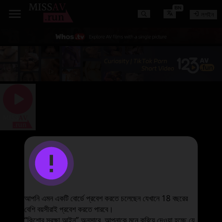
BN
লগইন
图片加载失败
আপনি এমন একটি বোর্ডে প্রবেশ করতে চলেছেন যেখানে 18 বছরের
বেশি বয়সীরাই প্রবেশ করতে পারবে।
“কিশোর সুরক্ষা আইন” অনুসারে, আপনাকে মনে করিয়ে দেওয়া হচ্ছে যে