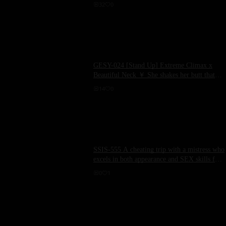
kissed myself before...“ This amateur beauty,
32
0
who has been passive for a long time, seduces
me from beginning to end with sweet kisses
and serious tongue riding! Over 1,000
kisses!! Deep kisses, lots of tongue
entanglements, and drooling make her very
excited and very intense...
GESY-024 [Stand Up] Extreme Climax x
Beautiful Neck ￥ She shakes her butt that
looks bigger than a man‘s ￥ She‘s actually a
14
0
lascivious beauty who prefers sex to money
[Sana (25)]
SSIS-555 A cheating trip with a mistress who
excels in both appearance and SEX skills for
a crazy overnight hot spring stay - Aiha Yume
0
1