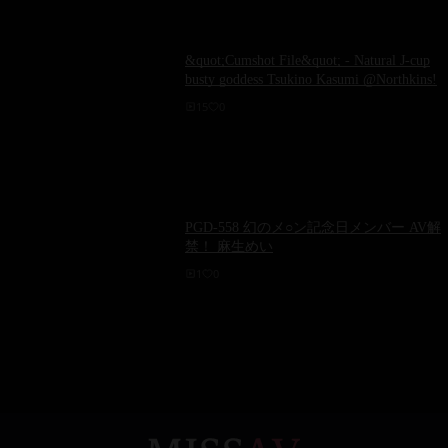
&quot;Cumshot File&quot; - Natural J-cup
busty goddess Tsukino Kasumi @Northkins!
15
0
PGD-558 幻のメ○ン記念日メンバー AV解
禁！ 麻生めい
1
0