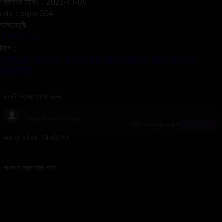
প্রকাশের তারিখ：2023-11-06
কোড：sqte-504
অভিনেত্রী：
月野かすみ
ট্যাগ：
#সুন্দরী মেয়ে,
#বড় স্তন,
#স্বতন্ত্র কাজ,
#ভিতরে বীর্যস্রাব,
#বুকের মাঝে সেক্স,
#এক্সক্লুসিভ
একটি মন্তব্য পোস্ট করুন
লগইন
নিবন্ধন করুন
উত্তর দিন
মন্তব্য তালিকা（
0
আইটেম）
আপনার পছন্দ হতে পারে