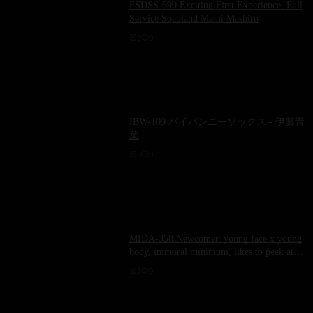
FSDSS-690 Exciting First Experience, Full
Service Soapland Mami Mashiro
0
0
IBW-109 パイパンニーソックス - 伊藤青
葉
0
0
MIDA-358 Newcomer, young face x young
body, immoral minimum, likes to peek at
something bad, young beauty gem, Nozomi
3
0
Ashida - Nozomi Ashida