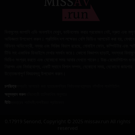
বিনামূল্যে জাপানি এভি অনলাইন দেখুন, ডাউনলোড করার প্রয়োজন নেই, দ্রুত এবং মসৃণ
অভিজ্ঞতা উপভোগ করুন। প্রতিদিন দশ লক্ষেরও বেশি ভিডিও আপডেট করা হয়, যেখানে
বিভিন্ন অভিনেত্রী, নম্বর এবং সিরিজ বিভাগ রয়েছে, মোবাইল ফোন, কম্পিউটার এবং স্মার্
টিভি সহ একাধিক ডিভাইসে দেখার সমর্থন করে। কোনো বিজ্ঞাপন ছাড়াই, সদস্যরা বিনামূল
ভিডিও সংগ্রহ করতে এবং যেকোনো সময় আবার দেখতে পারেন। উচ্চ-রেজোলিউশন গুণম
নিরাপদ এবং নির্ভরযোগ্য, একটি স্থানে বিশাল সম্পদ, যেকোনো সময়, যেকোনো জায়গায়
উত্তেজনাপূর্ণ বিষয়বস্তু উপভোগ করুন।
চলচ্চিত্র
সম্প্রতি আপডেট করা হয়েছে
জনপ্রিয় নির্বাচন
আনসেন্সরড ফাঁস
চীনা সাবটাইটেল
অনুসন্ধান করুন
অভিনেত্রী তালিকা
থিম অনুসারে
নীতি
ব্যবহারের শর্তাবলী
গোপনীয়তা প্রতিবেদন
0.17919 Senond, Copyright © 2025 missav.run All rights
reserved