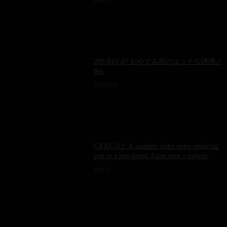
0
1
against my vulva and said, ‘I‘m going to put
it inside my vulva.‘ With that, I put down the
brush and engaged in raw internal ejaculation
sex!!
289-REI-07 おやすみ前のエッチな誘惑／
Rei
235
0
CJOD-313: A naughty older sister seducing
you in a raw-based Asian men‘s esthetic
treatment - Tsukino Runa
0
0