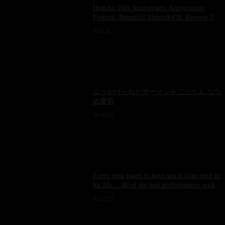
Honchu 10th Anniversary Appreciation
Festival: Beautiful Sisters&#39; Reverse 3P
Extraordinary Journey of Men&#39;s
3
0
Relentless Internal Ejaculation - Hibiki
Otsuki, AIKA Hoshino
ぶっかけられたザーメンをごっくん なつ
め愛莉
14
0
Every man wants to have sex at least once in
his life… 40 of the best performances with
busty beauties.
12
3