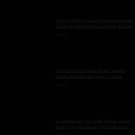
I want to bully a man with twisted tendencies
and an M-shaped erection. (Tsukino Kasumi)
5
0
Good girlfriend Kimino Ayumi, sensitive
nipples, minimum girl service, cosplay,
cumshot, Portio, squirting.
2
0
A swimsuit girl I met at the Shonan seaside
tried a ‘foot oil massage‘ with a big virgin
cock! I got excited as the big cock rubbed