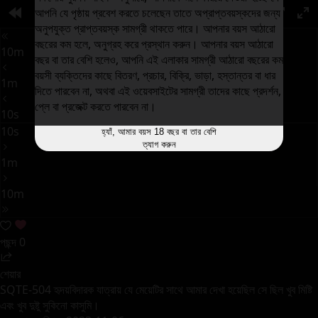
আপনি যে পৃষ্ঠায় প্রবেশ করতে চলেছেন তাতে অপ্রাপ্তবয়স্কদের জন্য
00:00
PIP
অনুপযুক্ত প্রাপ্তবয়স্ক সামগ্রী থাকতে পারে। আপনার বয়স আঠারো
বছরের কম হলে, অনুগ্রহ করে প্রস্থান করুন। আপনার বয়স আঠারো
10m
বছর বা তার বেশি হলেও, আপনি এই এলাকার সামগ্রী আঠারো বছরের কম
বয়সী ব্যক্তিদের কাছে বিতরণ, প্রচার, বিক্রি, ভাড়া, হস্তান্তর বা ধার
1m
দিতে পারবেন না, অথবা এই ওয়েবসাইটের সামগ্রী তাদের কাছে প্রদর্শন,
প্লে বা প্রজেক্ট করতে পারবেন না।
10s
10s
হ্যাঁ, আমার বয়স 18 বছর বা তার বেশি
ত্যাগ করুন
1m
10m
পছন্দ
0
শেয়ার
SQTE-504 হৃদয়বিদারক যাত্রায় যে মেয়েটির সাথে আমার দেখা হয়েছিল সে ছিল খুব মিষ্টি
এবং খুব দুষ্টু সুকিনো কাসুমি।