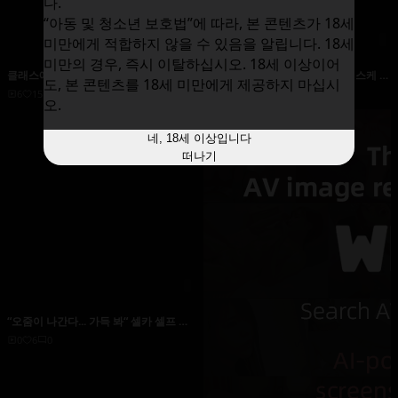
다.
“아동 및 청소년 보호법”에 따라, 본 콘텐츠가 18세
미만에게 적합하지 않을 수 있음을 알립니다. 18세
미만의 경우, 즉시 이탈하십시오. 18세 이상이어
클래스에서는 진지한 오타쿠 수수한 딸
오자키 나나 & 하라 아이 미 스케스케 투
도, 본 콘텐츠를 18세 미만에게 제공하지 마십시
(숨은 거유)은, 언제나 체육의 수업 후·부
시 안경으로 들여다 보였다!
6
15
0
5
4
0
오.
○ 끝에 나를 호출해, 몰래 운동으로 높아
진 아드레날린을 발산 성교하고 싶은 힘
든 짱이었다 야마시타 사와
네, 18세 이상입니다
떠나기
“오줌이 나간다... 가득 봐“ 셀카 셀프 수
치 플레이//노출 자위 전라 오줌딸
0
6
0