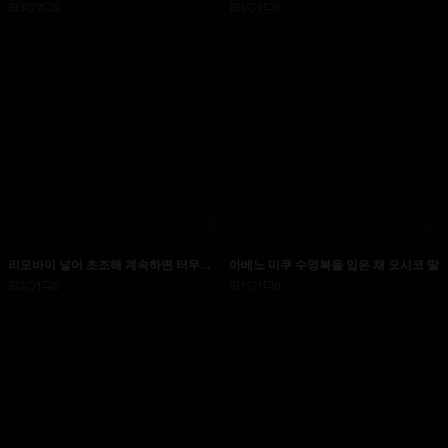
말은 ‘더‘~ - 케이시 칼바트
딸
3
7
0
1
1
0
리모바이 넣어 초조해 계속하면 터무니
아베노 미쿠 수영복을 입은 채 오시코 딸
없이 발정해 버리는 10명의 말로! 빨리,
2
1
0
1
1
0
빨리 넣어! ! 갖고 싶어서 견딜 수 없어! ! !
【배신 한정 vol.1】