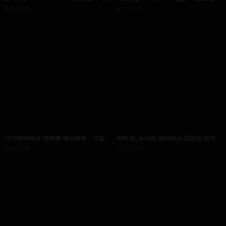
오지 않고 대신 ... 말해 놈 ● 화! 하지만
이 작은데도 H컵이 눈에 띄게 어쩔 수 없
1
6
0
1
2
0
마지막은 배신 질 내 사정 변녀 ww
다! 건간 찔릴 때마다 격렬하게 절정! 가
슴이 흔들릴 때마다 여러 번 익! 이그! 이
귀우!
나가하마에나 18회째 에스테틱・오일
세탁 중, 누나의 팬티에서 감도는 정자의
주무르기・역전신 립 코스【20회째 완
냄새에 발정한 여동생. 참을 수 없어, 언
0
2
0
2
3
0
결】
니의 남자 친구에게 펀치라를 걸고 큰 엉
덩이에 부카케 네다리! 결국은 언니에게
들키고 장대의 만남에 ...! 마지막은 팬티
문지름으로 번갈아 치는 큰 엉덩이 3P! !
미나미 히나노 아야세 마음