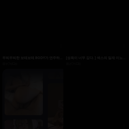
무찌무찌한 보테보테 BODY가 연주하는
[성욕이 너무 깊다. ] 섹스의 일재 이노리
로션 촉촉한 레즈비언!
짱 (부동산 중개) 【욕구 불만인 아마추
1
0
0
2
1
0
어 여성과 절륜 AV남배우를 매칭】아사
히가 오를 때까지 8시간 섹스 확실히! 절
륜 피스톤으로 예쁜 카와 여자가 이키 마
구리!