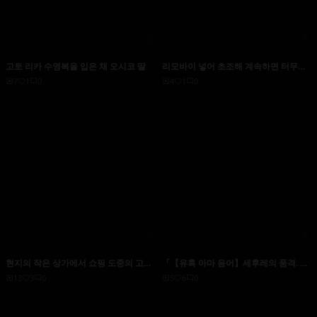
고토 리카 수영복을 입은 채 오시코 딸
리모바이 넣어 초조해 계속하면 터무니
없이 발정해 버리는 10명의 말로! 빨리,
7
1
0
4
1
0
빨리 넣어! ! 갖고 싶어서 견딜 수 없어! ! !
【배신 한정 vol.2】
현지의 작은 상가에서 쇼핑 도중의 고신
「【유혹 아마 음어】세후레의 품격. 남
장의 숙녀를 헌팅해 야리 방에… 외로운
자친구는 부족한, 성욕귀강 비치.27세,
13
3
0
5
6
0
독신 아버지의 육봉에 이키 걷는 아마추
잡지 편집.」：MGS동영상＜프레스티
어 숙녀!
지 그룹＞성인 동영상 전달 사이트 -음음
비치짱