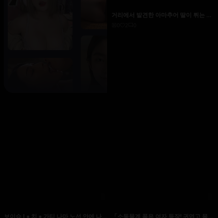
거리에서 발견한 아마추어 딸이 튀는 폭
유 오일 투성이! 성감 마사지에서 오이와
0
2
0
자지 삽입! ? - 코우메 에나
보이슈 J ● 치 ● 가티 나마 노선 안에 나
「소동물계 폭유 여자 등장! 귀엽고 몸집