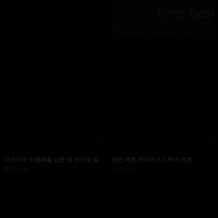
아오이레 수영복을 입은 채 오시코 딸
단연 예쁜 하다카 2 시부야 카호
0
4
0
1
3
0