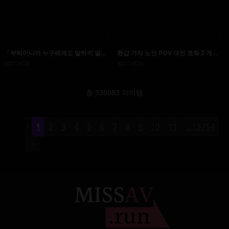
「부탁이니까 누구에게도 말하지 말
환갑 가치 노인 POV 대전 호화 2 개
아」 내가 부업으로서 일하는 여자풍으
SPIII 【1 폭유 너무 수수께끼】 【2 초
0
3
0
3
3
0
로 어리석은 여자 상사와 설마의 대면!
강모 마 〇 코 시골 딸】 큰 가슴 큰 엉덩
(1) 입장 역전으로 사무실에서도 자지를
이 쿠빌레의 완벽한 몸인데 오도오도하
꽂을 수있는 성 처리 담당으로 해준 스즈
는 내기 성격에 진성도 M을 간파하고 생
총 330083 아이템
키 마유
POV 질 내 사정 성공시키는 노옥 테크
닉 완전 공개
1
2
3
4
5
6
7
8
9
10
11
...13754