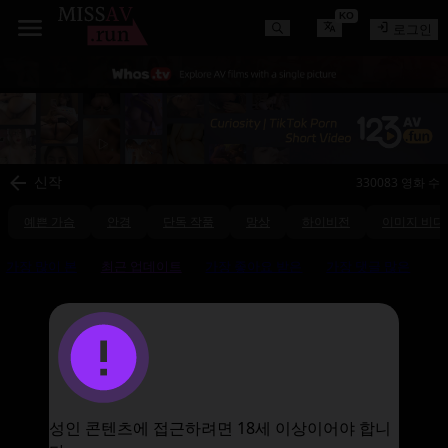
KO
로그인
330083 영화 수
신작
예쁜 가슴
안경
단독 작품
망상
하이비전
이미지 비디
가장 많이 본
최근 업데이트
가장 좋아요 받은
가장 댓글 많은
성인 콘텐츠에 접근하려면 18세 이상이어야 합니