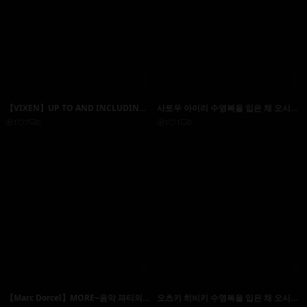
【VIXEN】UP TO AND INCLUDING
사토우 아이리 수영복을 입은 채 오시코
HER LIMITS~소프트 SM, 나는 육욕 장
딸
1
7
0
1
1
0
난감! ~ - 애슐리 레인
【Marc Dorcel】MORE~음악 파티의
오츠키 히비키 수영복을 입은 채 오시코