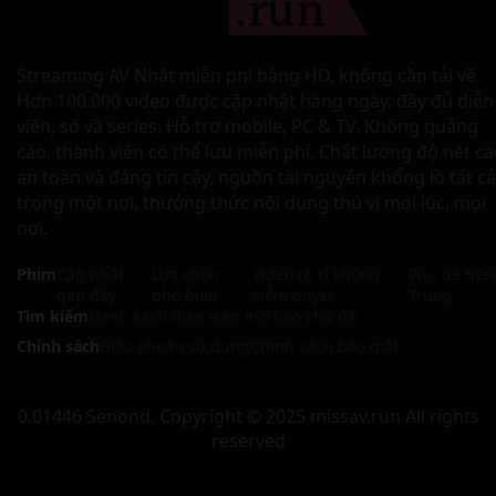
Streaming AV Nhật miễn phí bằng HD, không cần tải về.
Hơn 100.000 video được cập nhật hàng ngày, đầy đủ diễn
viên, số và series. Hỗ trợ mobile, PC & TV. Không quảng
cáo, thành viên có thể lưu miễn phí. Chất lượng độ nét ca
an toàn và đáng tin cậy, nguồn tài nguyên khổng lồ tất cả
trong một nơi, thưởng thức nội dung thú vị mọi lúc, mọi
nơi.
Phim
Cập nhật
Lựa chọn
Video rò rỉ không
Phụ đề tiến
gần đây
phổ biến
kiểm duyệt
Trung
Tìm kiếm
Danh sách diễn viên nữ
Theo chủ đề
Chính sách
Điều khoản sử dụng
Chính sách bảo mật
0.01446 Senond, Copyright © 2025 missav.run All rights
reserved