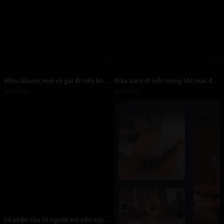
Miku Abeno, một cô gái đi tiểu khi
Rika Goto đi tiểu trong khi mặc đồ
đang mặc đồ bơi.
bơi.
1
1
0
7
1
0
Số phận của 10 người trở nên cực