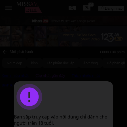
VI
Đăng nhập
330083 Bộ phim
Mới phát hành
Ngực đẹp
kính
Tác phẩm độc lập
Ảo tưởng
Độ phân giải
Xem nhiều nhất
Cập nhật gần đây
Thích nhiều nhất
Bình luận nhiều nhất
Bạn sắp truy cập vào nội dung chỉ dành cho
người trên 18 tuổi.